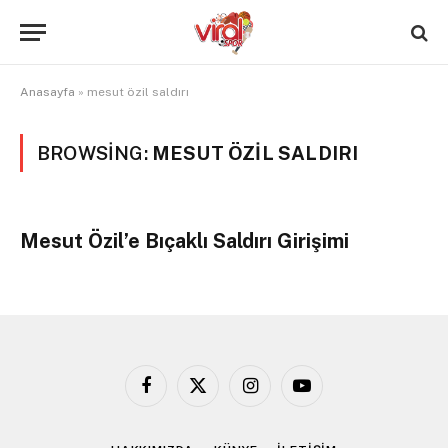
Anasayfa
»
mesut özil saldırı
BROWSING:
MESUT ÖZIL SALDIRI
Mesut Özil’e Bıçaklı Saldırı Girişimi
Facebook
X
Instagram
YouTube
(Twitter)