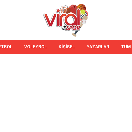
ETBOL
VOLEYBOL
KİŞİSEL
YAZARLAR
TÜM