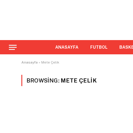
ANASAYFA
FUTBOL
BASK
Anasayfa
»
Mete Çelik
BROWSING:
METE ÇELIK