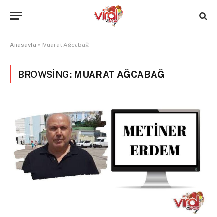
Anasayfa
»
Muarat Ağcabağ
BROWSING:
MUARAT AĞCABAĞ