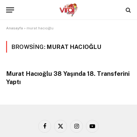
Anasayfa
»
murat hacıoğlu
BROWSING:
MURAT HACIOĞLU
Murat Hacıoğlu 38 Yaşında 18. Transferini
Yaptı
Facebook
X
Instagram
YouTube
(Twitter)