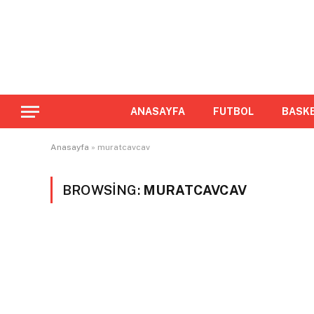
ANASAYFA
FUTBOL
BASK
Anasayfa
»
muratcavcav
BROWSING:
MURATCAVCAV