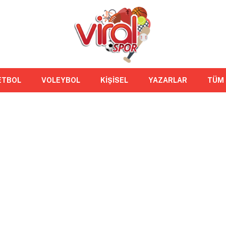
ETBOL
VOLEYBOL
KİŞİSEL
YAZARLAR
TÜM