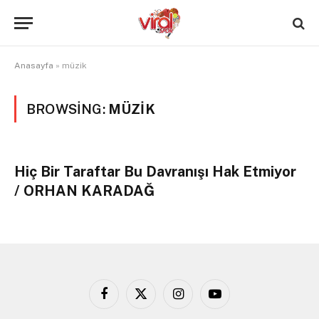
Anasayfa
»
müzik
BROWSING:
MÜZIK
Hiç Bir Taraftar Bu Davranışı Hak Etmiyor
/ ORHAN KARADAĞ
Facebook
X
Instagram
YouTube
(Twitter)