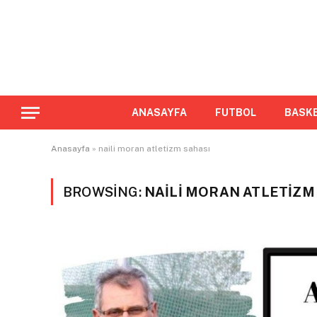
ANASAYFA
FUTBOL
BASK
Anasayfa
»
naili moran atletizm sahası
BROWSING:
NAILI MORAN ATLETIZM