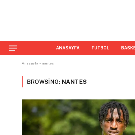
ANASAYFA
FUTBOL
BASK
Anasayfa
»
nantes
BROWSING:
NANTES