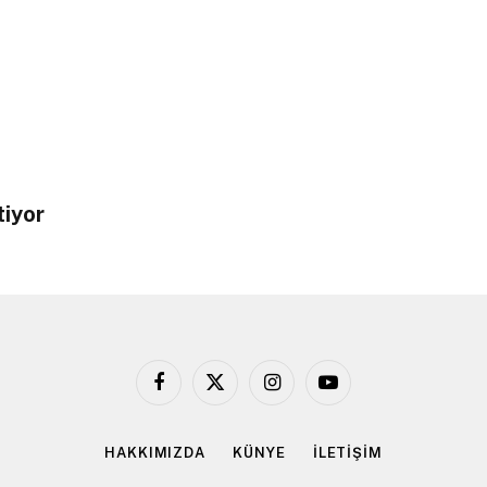
tiyor
Facebook
X
Instagram
YouTube
(Twitter)
HAKKIMIZDA
KÜNYE
İLETİŞİM