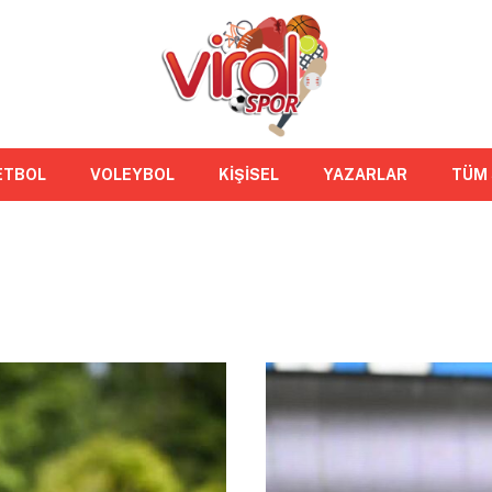
ETBOL
VOLEYBOL
KİŞİSEL
YAZARLAR
TÜM