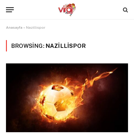
Anasayfa
»
Nazillispor
BROWSING:
NAZILLISPOR