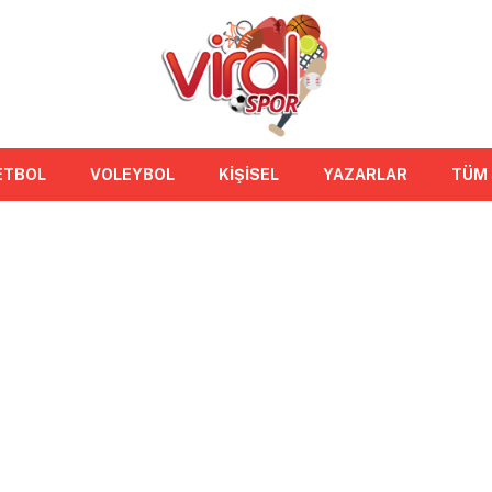
ETBOL
VOLEYBOL
KİŞİSEL
YAZARLAR
TÜM