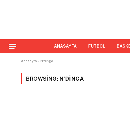
ANASAYFA
FUTBOL
BASK
Anasayfa
»
N'dinga
BROWSING:
N'DINGA