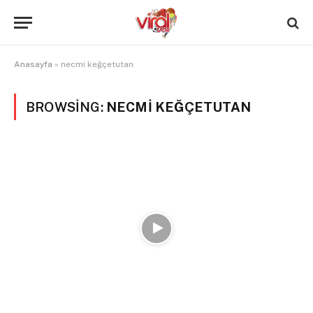
Anasayfa
»
necmi keğçetutan
BROWSING:
NECMI KEĞÇETUTAN