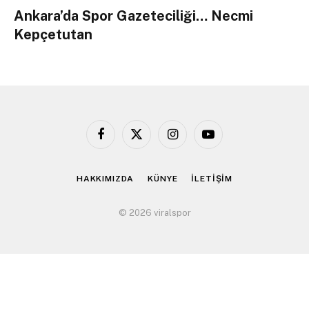
Ankara’da Spor Gazeteciliği… Necmi
Kepçetutan
Facebook
X
Instagram
YouTube
(Twitter)
HAKKIMIZDA
KÜNYE
İLETİŞİM
© 2026 viralspor