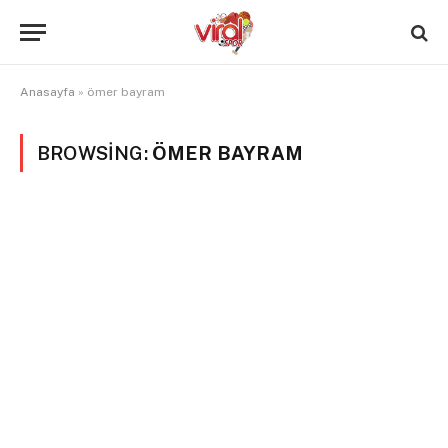
Anasayfa
»
ömer bayram
BROWSING:
ÖMER BAYRAM