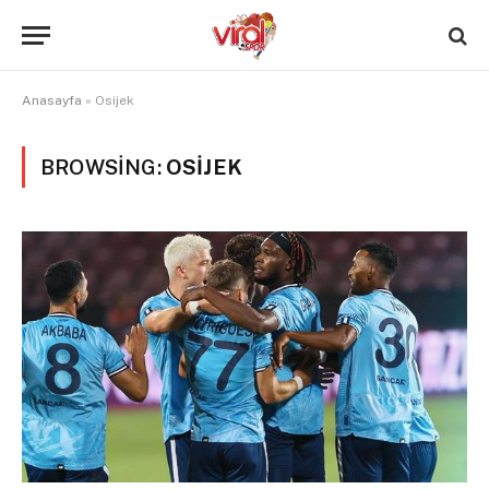
Anasayfa
»
Osijek
BROWSING:
OSIJEK