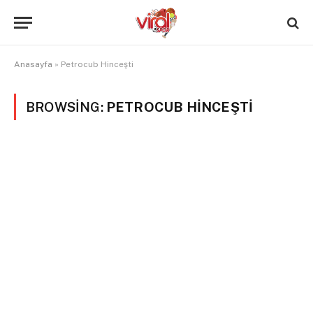
Anasayfa
»
Petrocub Hinceşti
BROWSING:
PETROCUB HINCEŞTI