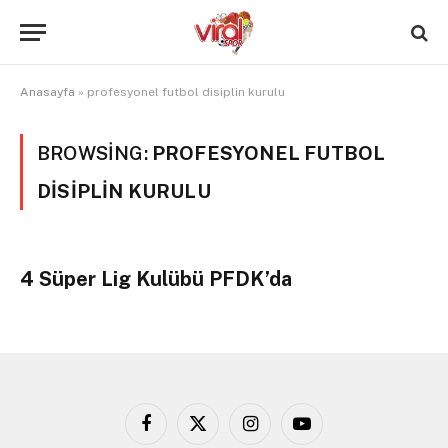
Anasayfa
»
profesyonel futbol disiplin kurulu
BROWSING:
PROFESYONEL FUTBOL
DISIPLIN KURULU
4 Süper Lig Kulübü PFDK’da
Facebook
X
Instagram
YouTube