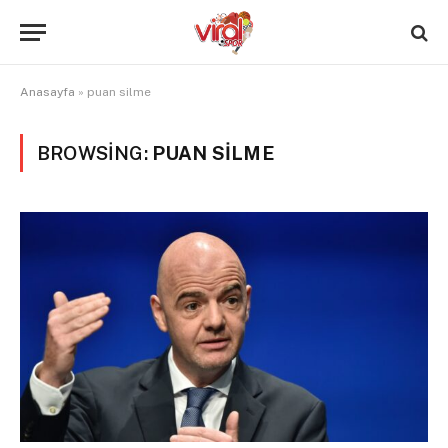
Anasayfa
»
puan silme
BROWSING:
PUAN SILME