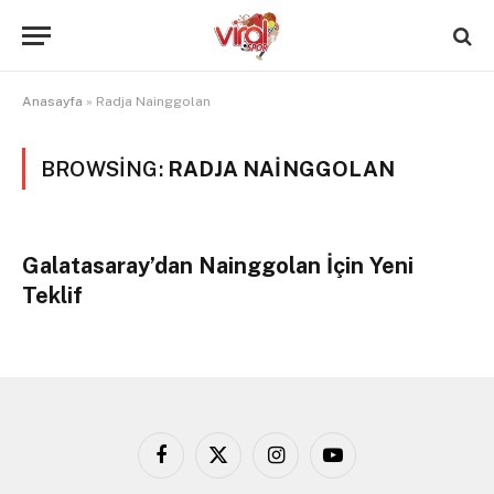
Anasayfa
»
Radja Nainggolan
BROWSING:
RADJA NAINGGOLAN
Galatasaray’dan Nainggolan İçin Yeni
Teklif
Facebook
X
Instagram
YouTube
(Twitter)