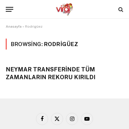
Anasayfa
»
Rodrigüez
BROWSING:
RODRIGÜEZ
NEYMAR TRANSFERİNDE TÜM
ZAMANLARIN REKORU KIRILDI
Facebook
X
Instagram
YouTube
(Twitter)