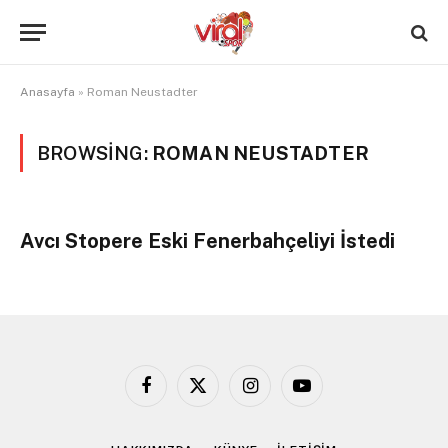
Anasayfa
»
Roman Neustadter
BROWSING:
ROMAN NEUSTADTER
Avcı Stopere Eski Fenerbahçeliyi İstedi
Facebook
X
Instagram
YouTube
(Twitter)