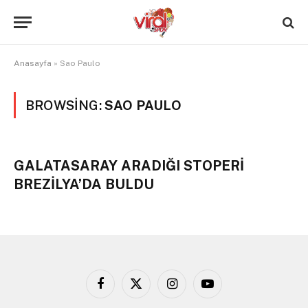
Anasayfa
»
Sao Paulo
BROWSING:
SAO PAULO
GALATASARAY ARADIĞI STOPERİ
BREZİLYA’DA BULDU
Facebook
X
Instagram
YouTube
(Twitter)