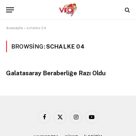
Anasayfa
»
schalke 04
BROWSING:
SCHALKE 04
Galatasaray Beraberliğe Razı Oldu
Facebook
X
Instagram
YouTube
(Twitter)