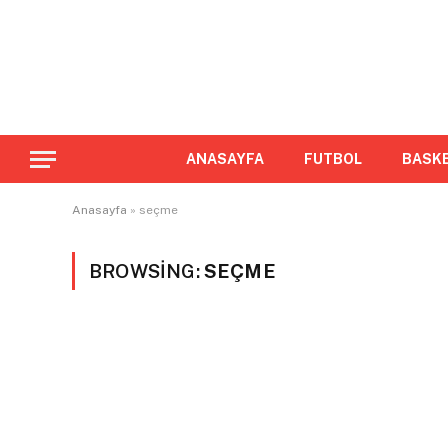
ANASAYFA
FUTBOL
BASK
Anasayfa
»
seçme
BROWSING:
SEÇME