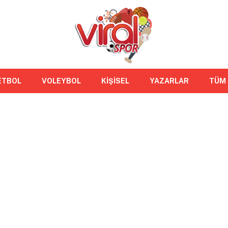
ETBOL
VOLEYBOL
KİŞİSEL
YAZARLAR
TÜM