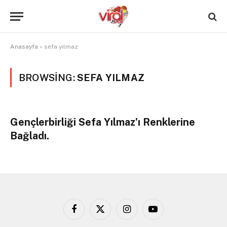
Anasayfa
»
sefa yılmaz
BROWSING:
SEFA YILMAZ
Gençlerbirliği Sefa Yılmaz’ı Renklerine
Bağladı.
Facebook
X
Instagram
YouTube
(Twitter)