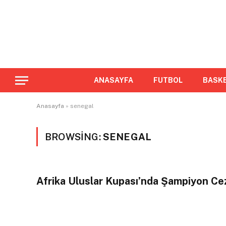
ANASAYFA
FUTBOL
BASK
Anasayfa
»
senegal
BROWSING:
SENEGAL
Afrika Uluslar Kupası’nda Şampiyon Ce