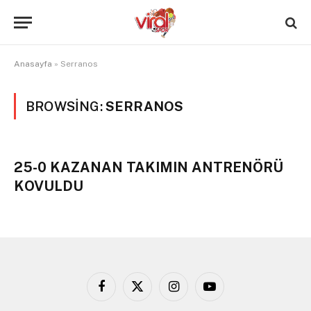
Anasayfa
»
Serranos
BROWSING:
SERRANOS
25-0 KAZANAN TAKIMIN ANTRENÖRÜ
KOVULDU
Facebook
X
Instagram
YouTube
(Twitter)