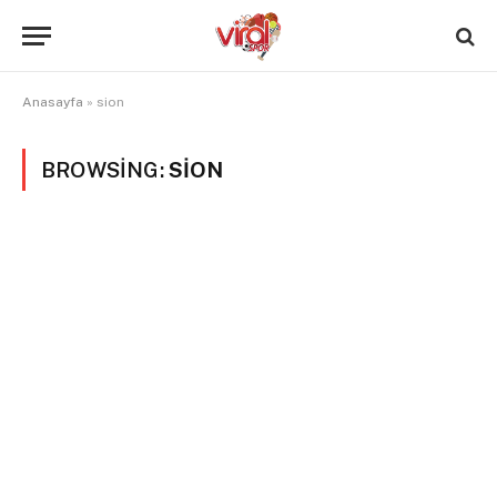
Anasayfa
»
sion
BROWSING:
SION