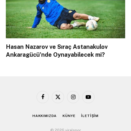
Hasan Nazarov ve Sıraç Astanakulov
Ankaragücü’nde Oynayabilecek mi?
Facebook
X
Instagram
YouTube
(Twitter)
HAKKIMIZDA
KÜNYE
İLETİŞİM
© 2026 viralspor