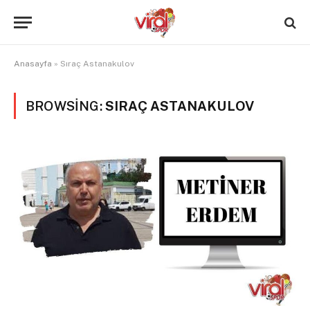
Anasayfa
»
Sıraç Astanakulov
BROWSING:
SIRAÇ ASTANAKULOV