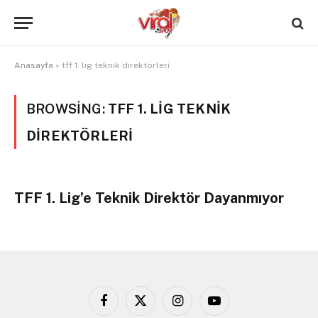
Anasayfa
»
tff 1. lig teknik direktörleri
BROWSING:
TFF 1. LIG TEKNIK
DIREKTÖRLERI
TFF 1. Lig’e Teknik Direktör Dayanmıyor
Facebook
X
Instagram
YouTube