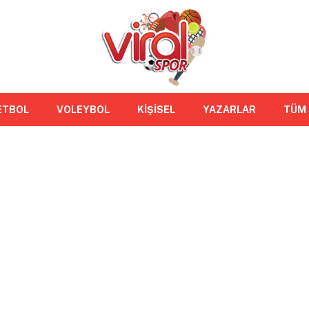
ETBOL
VOLEYBOL
KİŞİSEL
YAZARLAR
TÜM