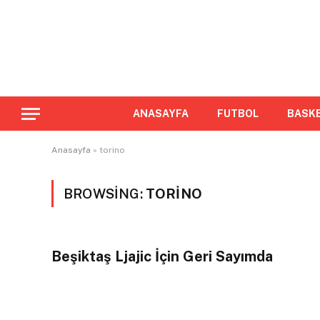
ANASAYFA
FUTBOL
BASK
Anasayfa
»
torino
BROWSING:
TORINO
Beşiktaş Ljajic İçin Geri Sayımda