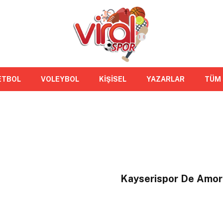
ETBOL
VOLEYBOL
KİŞİSEL
YAZARLAR
TÜM
Kayserispor De Amorim'