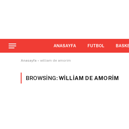
ANASAYFA
FUTBOL
BASK
Anasayfa
»
william de amorim
BROWSING:
WILLIAM DE AMORIM