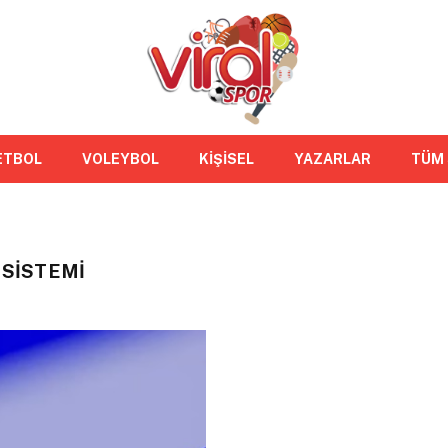
ETBOL
VOLEYBOL
KİŞİSEL
YAZARLAR
TÜM
 SISTEMI