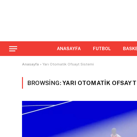
ANASAYFA
FUTBOL
BASK
Anasayfa
»
Yarı Otomatik Ofsayt Sistemi
BROWSING:
YARI OTOMATIK OFSAYT