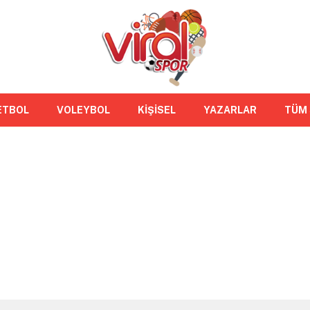
ETBOL
VOLEYBOL
KİŞİSEL
YAZARLAR
TÜM