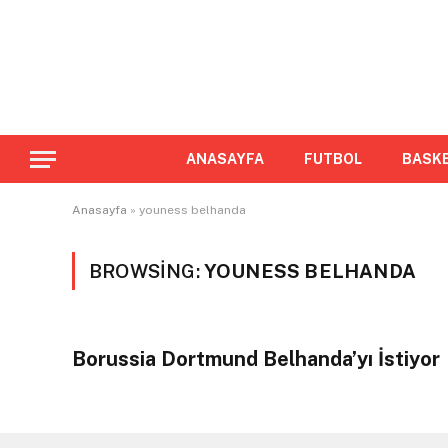
ANASAYFA
FUTBOL
BASK
Anasayfa
»
youness belhanda
BROWSING:
YOUNESS BELHANDA
Borussia Dortmund Belhanda’yı İstiyor