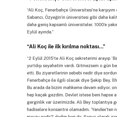
“Ali Koç, Fenerbahçe Üniversitesi’ne karşıyım di
Sabancı, Özyeğin’in üniversitesi gibi daha kalit
daha geniş kapsamlı üniversiteler. 1000’e yakı
Eylül ayında.”
“Ali Koç ile ilk kırılma noktası…”
“2 Eylül 2015’te Ali Koç sekreterimi arayıp ‘B
yurtdışı seyahatim vardı. Gitmezsem o gün be
etti. Bu ziyaretlerinin sebebi nedir diye sordur
Fenerbahçe ile ilgili olacak diye Şekip Bey, 
Bu arada da bizim mahkeme devam ediyor, on
hep kaçak gezdim. Devlet istese beni hapse at
gerginlik var üzerimizde. Ali Bey toplantıya g
hadiselere konsantre olamadım. ‘Yandex’ten ne
mevzu nedir?’ dedim ben de. Sonuç olarak ge