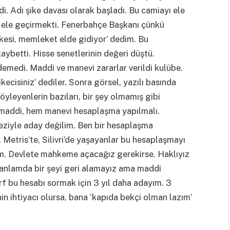
di. Adı şike davası olarak başladı. Bu camiayı ele
ni ele geçirmekti. Fenerbahçe Başkanı çünkü
ikesi, memleket elde gidiyor’ dedim. Bu
ybetti. Hisse senetlerinin değeri düştü.
demedi. Maddi ve manevi zararlar verildi kulübe.
kecisiniz’ dediler. Sonra görsel, yazılı basında
söyleyenlerin bazıları, bir şey olmamış gibi
maddi, hem manevi hesaplaşma yapılmalı.
eziyle aday değilim. Ben bir hesaplaşma
 Metris’te, Silivri’de yaşayanlar bu hesaplaşmayı
ım. Devlete mahkeme açacağız gerekirse. Haklıyız
 anlamda bir şeyi geri alamayız ama maddi
rf bu hesabı sormak için 3 yıl daha adayım. 3
in ihtiyacı olursa, bana ‘kapıda bekçi olman lazım’