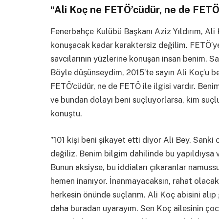
“Ali Koç ne FETÖ’cüdür, ne de FETÖ il
Fenerbahçe Kulübü Başkanı Aziz Yıldırım, Ali Ko
konuşacak kadar karaktersiz değilim. FETÖ’ye 
savcılarının yüzlerine konuşan insan benim. S
Böyle düşünseydim, 2015’te sayın Ali Koç’u 
FETÖ’cüdür, ne de FETÖ ile ilgisi vardır. Ben
ve bundan dolayı beni suçluyorlarsa, kim suçl
konuştu.
”101 kişi beni şikayet etti diyor Ali Bey. Sanki 
değiliz. Benim bilgim dahilinde bu yapıldıysa
Bunun aksiyse, bu iddiaları çıkaranlar namussu
hemen inanıyor. İnanmayacaksın, rahat olacak
herkesin önünde suçlarım. Ali Koç abisini alıp
daha buradan uyarayım. Sen Koç ailesinin çocu