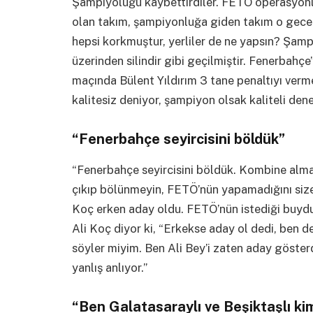
Şampiyoluğu kaybettirdiler. FETÖ operasyonlar
olan takım, şampiyonluğa giden takım o gece b
hepsi korkmuştur, yerliler de ne yapsın? Şam
üzerinden silindir gibi geçilmiştir. Fenerbahç
maçında Bülent Yıldırım 3 tane penaltıyı verm
kalitesiz deniyor, şampiyon olsak kaliteli dene
“Fenerbahçe seyircisini böldük”
“Fenerbahçe seyircisini böldük. Kombine alma
çıkıp bölünmeyin, FETÖ’nün yapamadığını size 
Koç erken aday oldu. FETÖ’nün istediği buydu
Ali Koç diyor ki, “Erkekse aday ol dedi, ben d
söyler miyim. Ben Ali Bey’i zaten aday göster
yanlış anlıyor.”
“Ben Galatasaraylı ve Beşiktaşlı k