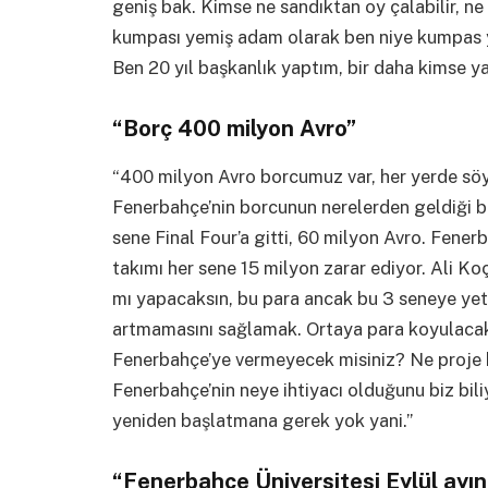
geniş bak. Kimse ne sandıktan oy çalabilir, ne
kumpası yemiş adam olarak ben niye kumpas 
Ben 20 yıl başkanlık yaptım, bir daha kimse 
“Borç 400 milyon Avro”
“400 milyon Avro borcumuz var, her yerde söyl
Fenerbahçe’nin borcunun nerelerden geldiği bel
sene Final Four’a gitti, 60 milyon Avro. Fener
takımı her sene 15 milyon zarar ediyor. Ali K
mı yapacaksın, bu para ancak bu 3 seneye yet
artmamasını sağlamak. Ortaya para koyulacak
Fenerbahçe’ye vermeyecek misiniz? Ne proje k
Fenerbahçe’nin neye ihtiyacı olduğunu biz biliyo
yeniden başlatmana gerek yok yani.”
“Fenerbahçe Üniversitesi Eylül ayın