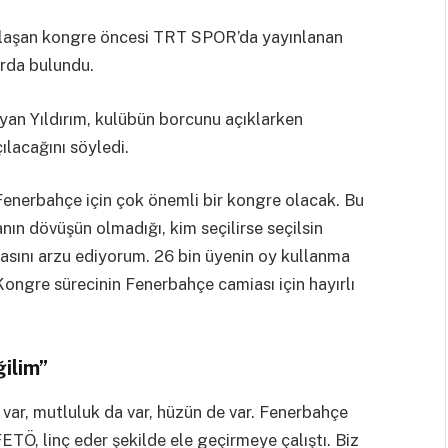
klaşan kongre öncesi TRT SPOR’da yayınlanan
rda bulundu.
layan Yıldırım, kulübün borcunu açıklarken
ılacağını söyledi.
Fenerbahçe için çok önemli bir kongre olacak. Bu
anın dövüşün olmadığı, kim seçilirse seçilsin
asını arzu ediyorum. 26 bin üyenin oy kullanma
Kongre sürecinin Fenerbahçe camiası için hayırlı
ğilim”
a var, mutluluk da var, hüzün de var. Fenerbahçe
Ö, linç eder şekilde ele geçirmeye çalıştı. Biz