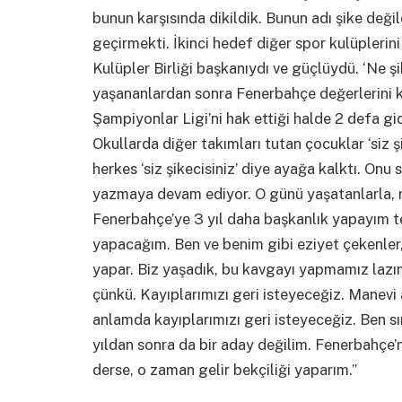
bunun karşısında dikildik. Bunun adı şike değil
geçirmekti. İkinci hedef diğer spor kulüpleri
Kulüpler Birliği başkanıydı ve güçlüydü. ‘Ne ş
yaşananlardan sonra Fenerbahçe değerlerini ka
Şampiyonlar Ligi’ni hak ettiği halde 2 defa gi
Okullarda diğer takımları tutan çocuklar ‘siz şi
herkes ‘siz şikecisiniz’ diye ayağa kalktı. Onu 
yazmaya devam ediyor. O günü yaşatanlarla, 
Fenerbahçe’ye 3 yıl daha başkanlık yapayım t
yapacağım. Ben ve benim gibi eziyet çekenler,
yapar. Biz yaşadık, bu kavgayı yapmamız laz
çünkü. Kayıplarımızı geri isteyeceğiz. Manevi
anlamda kayıplarımızı geri isteyeceğiz. Ben sı
yıldan sonra da bir aday değilim. Fenerbahçe’n
derse, o zaman gelir bekçiliği yaparım.”