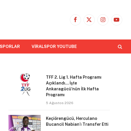
Facebook
X
Instagram
YouTub
(Twitter)
 SPORLAR
VİRALSPOR YOUTUBE
TFF 2. Lig 1. Hafta Programı
Açıklandı… İşte
Ankaragücü’nün İlk Hafta
Programı
5 Ağustos 2026
Keçiörengücü, Herculano
Bucancil Nabian’ı Transfer Etti