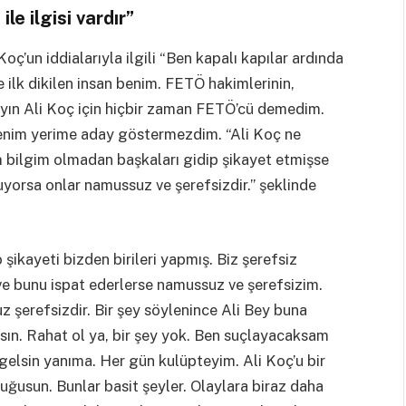
e ilgisi vardır”
ç’un iddialarıyla ilgili “Ben kapalı kapılar ardında
ilk dikilen insan benim. FETÖ hakimlerinin,
ayın Ali Koç için hiçbir zaman FETÖ’cü demedim.
benim yerime aday göstermezdim. “Ali Koç ne
im bilgim olmadan başkaları gidip şikayet etmişse
uyorsa onlar namussuz ve şerefsizdir.” şeklinde
o şikayeti bizden birileri yapmış. Biz şerefsiz
 ve bunu ispat ederlerse namussuz ve şerefsizim.
z şerefsizdir. Bir şey söylenince Ali Bey buna
sın. Rahat ol ya, bir şey yok. Ben suçlayacaksam
 gelsin yanıma. Her gün kulüpteyim. Ali Koç’u bir
ğusun. Bunlar basit şeyler. Olaylara biraz daha