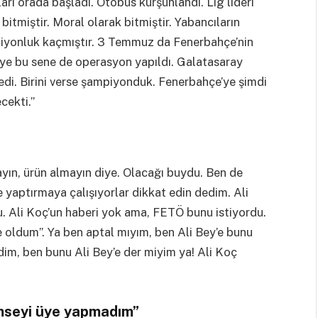
ı orada başladı. Otobüs kurşunlandı. Lig lideri
itmiştir. Moral olarak bitmiştir. Yabancıların
piyonluk kaçmıştır. 3 Temmuz da Fenerbahçe’nin
e’ye bu sene de operasyon yapıldı. Galatasaray
edi. Birini verse şampiyonduk. Fenerbahçe’ye şimdi
cekti.”
yın, ürün almayın diye. Olacağı buydu. Ben de
yaptırmaya çalışıyorlar dikkat edin dedim. Ali
. Ali Koç’un haberi yok ama, FETÖ bunu istiyordu.
e oldum”. Ya ben aptal mıyım, ben Ali Bey’e bunu
dim, ben bunu Ali Bey’e der miyim ya! Ali Koç
imseyi üye yapmadım”