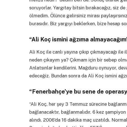
soruyorlar. Yargıtay bitsin bırakacağız, siz d
ölmedim. Ölünce gelirsiniz mirası paylaşırsınız
burasıdır. Biz yargıyı beklerken, bize hesap so
“Ali Koç ismini ağzıma almayacağım
Ali Koç ile canlı yayına çıkıp çıkmayacağı ile i
neden çıkayım ya? Çıkmam için bir sebep olmas
Anlatsınlar kendilerini. Mağduru oynuyor, de
edeceğiz. Bundan sonra da Ali Koç ismini ağz
“Fenerbahçe’ye bu sene de operasyo
“Ali Koç, her şey 3 Temmuz sürecine bağlanm
bağlanacaktır, bağlanmalıdır. 6 kez şampiyo
alındı. 2006’da 16 dakika maç uzatıldı. Normal