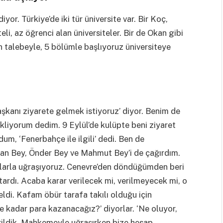
yor. Türkiye’de iki tür üniversite var. Bir Koç,
eli, az öğrenci alan üniversiteler. Bir de Okan gibi
n talebeyle, 5 bölümle başlıyoruz üniversiteye
aşkanı ziyarete gelmek istiyoruz’ diyor. Benim de
kliyorum dedim. 9 Eylül’de kulüpte beni ziyaret
dum, ‘Fenerbahçe ile ilgili’ dedi. Ben de
İlhan Bey, Önder Bey ve Mahmut Bey’i de çağırdım.
larla uğraşıyoruz. Cenevre’den döndüğümden beri
ardı. Acaba karar verilecek mi, verilmeyecek mi, o
eldi. Kafam öbür tarafa takılı olduğu için
 kadar para kazanacağız?’ diyorlar. ‘Ne oluyor,
rildik. Mahkemeyle uğraşırken bize hesap