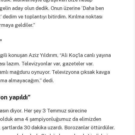
e gelin aday olun dedik. Onun üzerine ‘Daha ben
’ dedim ve toplantıyı bitirdim. Kırılma noktası
rmaya geldiler.”
”
lgili konuşan Aziz Yıldırım, “Ali Koç’la canlı yayına
ı lazım. Televizyonlar var, gazeteler var.
vamlı mağduru oynuyor. Televizyona çıksak kavga
ıma almayacağım.” dedi.
n yapıldı”
asın diyor. Her şey 3 Temmuz sürecine
n olduk ama 4 şampiyonluğumuz da elimizden
 şartlarda 30 dakika uzardı. Borozanlar öttürdüler.