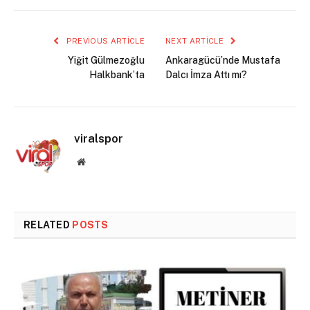
PREVIOUS ARTICLE
NEXT ARTICLE
Yiğit Gülmezoğlu
Ankaragücü’nde Mustafa
Halkbank’ta
Dalcı İmza Attı mı?
viralspor
Website
RELATED
POSTS