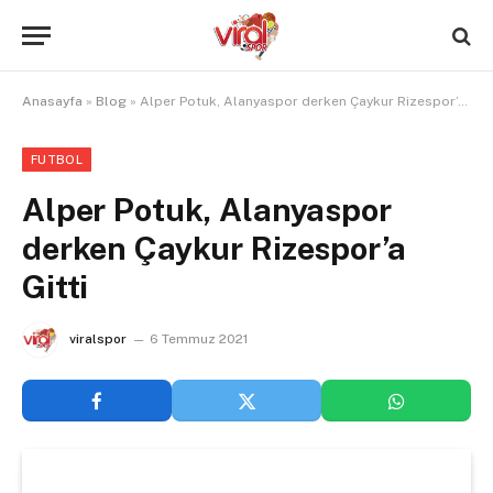
Anasayfa
»
Blog
»
Alper Potuk, Alanyaspor derken Çaykur Rizespor’a Gitti
FUTBOL
Alper Potuk, Alanyaspor
derken Çaykur Rizespor’a
Gitti
viralspor
6 Temmuz 2021