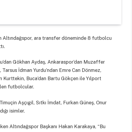
n Altındağspor, ara transfer döneminde 8 futbolcu
tı.
rdu’dan Gökhan Aydaş, Ankaraspor’dan Muzaffer
n, Tarsus İdman Yurdu’ndan Emre Can Dönmez,
 Kurttekin, Buca’dan Bartu Gökçen ile Yılport
len futbolcular.
Timuçin Aşçıgil, Sıtkı İmdat, Furkan Güneş, Onur
ığı isimler.
çeken Altındağspor Başkanı Hakan Karakaya, “Bu