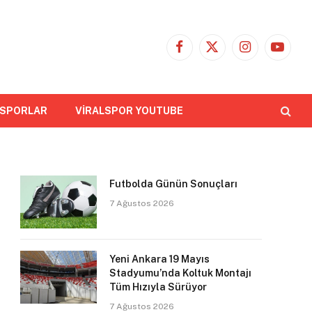
Facebook
X
Instagram
YouTub
(Twitter)
 SPORLAR
VİRALSPOR YOUTUBE
Futbolda Günün Sonuçları
7 Ağustos 2026
Yeni Ankara 19 Mayıs
Stadyumu’nda Koltuk Montajı
Tüm Hızıyla Sürüyor
7 Ağustos 2026