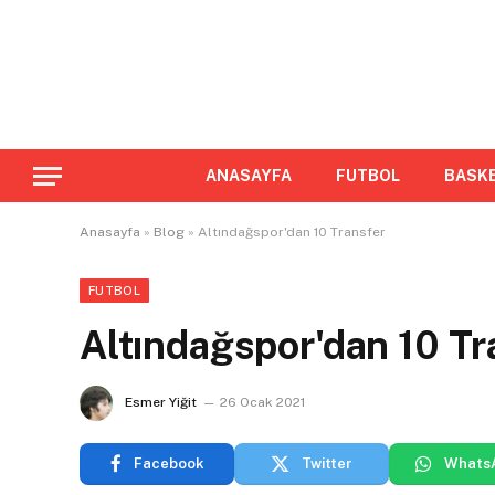
ANASAYFA
FUTBOL
BASK
Anasayfa
»
Blog
»
Altındağspor'dan 10 Transfer
FUTBOL
Altındağspor'dan 10 Tr
Esmer Yiğit
26 Ocak 2021
Facebook
Twitter
Whats