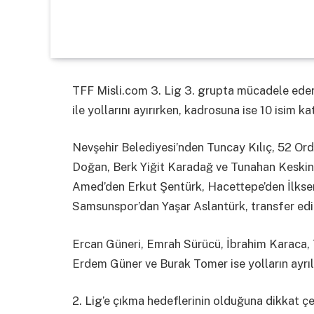
TFF Misli.com 3. Lig 3. grupta mücadele ede
ile yollarını ayırırken, kadrosuna ise 10 isim kat
Nevşehir Belediyesi’nden Tuncay Kılıç, 52 O
Doğan, Berk Yiğit Karadağ ve Tunahan Keski
Amed’den Erkut Şentürk, Hacettepe’den İlksen
Samsunspor’dan Yaşar Aslantürk, transfer edi
Ercan Güneri, Emrah Sürücü, İbrahim Karaca, 
Erdem Güner ve Burak Tomer ise yolların ayrıld
2. Lig’e çıkma hedeflerinin olduğuna dikkat 