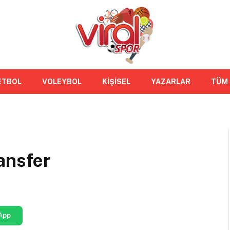
ETBOL
VOLEYBOL
KİŞİSEL
YAZARLAR
TÜM
ansfer
App