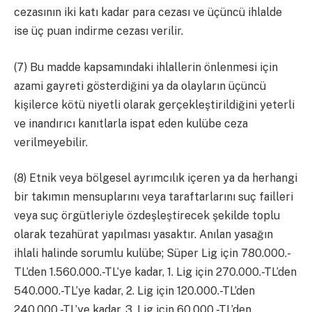
cezasının iki katı kadar para cezası ve üçüncü ihlalde
ise üç puan indirme cezası verilir.
(7) Bu madde kapsamındaki ihlallerin önlenmesi için
azami gayreti gösterdiğini ya da olayların üçüncü
kişilerce kötü niyetli olarak gerçekleştirildiğini yeterli
ve inandırıcı kanıtlarla ispat eden kulübe ceza
verilmeyebilir.
(8) Etnik veya bölgesel ayrımcılık içeren ya da herhangi
bir takımın mensuplarını veya taraftarlarını suç failleri
veya suç örgütleriyle özdeşleştirecek şekilde toplu
olarak tezahürat yapılması yasaktır. Anılan yasağın
ihlali halinde sorumlu kulübe; Süper Lig için 780.000.-
TL’den 1.560.000.-TL’ye kadar, 1. Lig için 270.000.-TL’den
540.000.-TL’ye kadar, 2. Lig için 120.000.-TL’den
240.000.-TL’ye kadar, 3. Lig için 60.000.-TL’den