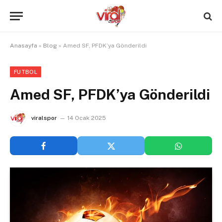
Anasayfa
»
Blog
»
Amed SF, PFDK’ya Gönderildi
FUTBOL
Amed SF, PFDK’ya Gönderildi
viralspor
14 Ocak 2025