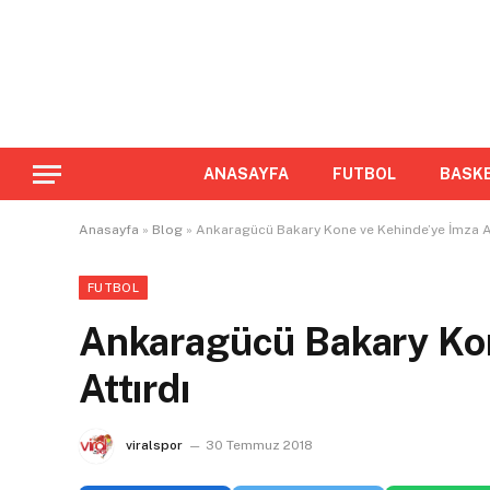
ANASAYFA
FUTBOL
BASK
Anasayfa
»
Blog
»
Ankaragücü Bakary Kone ve Kehinde’ye İmza At
FUTBOL
Ankaragücü Bakary Kon
Attırdı
viralspor
30 Temmuz 2018