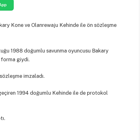
App
akary Kone ve Olanrewaju Kehinde ile ön sözleşme
oştuğu 1988 doğumlu savunma oyuncusu Bakary
 forma giydi.
k sözleşme imzaladı.
k geçiren 1994 doğumlu Kehinde ile de protokol
tı.