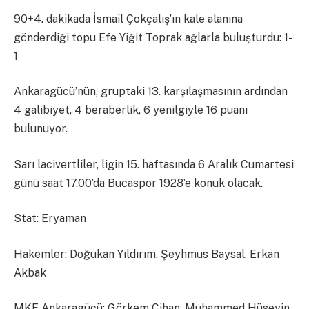
90+4. dakikada İsmail Çokçalış’ın kale alanına
gönderdiği topu Efe Yiğit Toprak ağlarla buluşturdu: 1-
1
Ankaragücü’nün, gruptaki 13. karşılaşmasının ardından
4 galibiyet, 4 beraberlik, 6 yenilgiyle 16 puanı
bulunuyor.
Sarı lacivertliler, ligin 15. haftasında 6 Aralık Cumartesi
günü saat 17.00’da Bucaspor 1928’e konuk olacak.
Stat: Eryaman
Hakemler: Doğukan Yıldırım, Şeyhmus Baysal, Erkan
Akbak
MKE Ankaragücü: Görkem Cihan, Muhammed Hüseyin