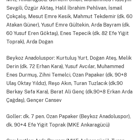
Sevgili, Özgür Aktaş, Halil İbrahim Pehlivan, İsmail
Çokçalış, Mesut Emre Kesik, Mahmut Tekdemir (dk. 60
Atakan Güner), Yusuf Emre Gültekin, Arda Bayram (dk.
60 Yusuf Eren Göktaş), Enes Tepecik (dk. 82 Efe Yiğit
Toprak), Arda Doğan
Beykoz Anadoluspor: Kurtuluş Yurt, Doğan Ateş, Melik
Derin (dk. 72 Erhan Kara), Yusuf Avcılar, Muhammed
Enes Durmuş, Zihni Temelci, Ozan Papaker (dk. 90+8
Ulaş Oktay Yıldız), Reşo Akın, Turan Tuzlacık (dk.90
Berkay Sefa Kara), Berat Ali Genç (dk.90+8 Erkan Arda
Çağdaş), Gençer Cansev
Goller: dk. 7 pen. Ozan Papaker (Beykoz Anadoluspor),
dk. 90+4 Efe Yiğit Toprak (MKE Ankaragücü)