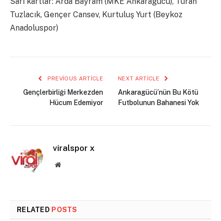
Sarı kartlar: Arda Bayram (MKE Ankaragücü), Turan
Tuzlacık, Gençer Cansev, Kurtuluş Yurt (Beykoz
Anadoluspor)
PREVIOUS ARTICLE
NEXT ARTICLE
Gençlerbirliği Merkezden
Ankaragücü’nün Bu Kötü
Hücum Edemiyor
Futbolunun Bahanesi Yok
viralspor x
Website
RELATED
POSTS