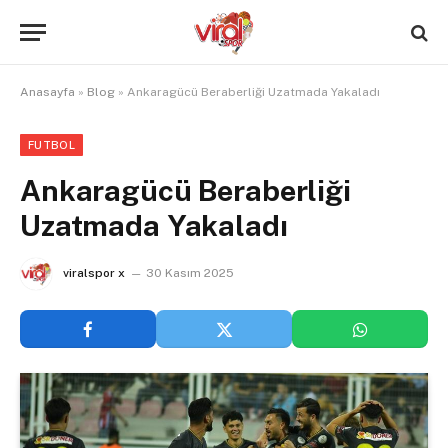
Anasayfa
»
Blog
»
Ankaragücü Beraberliği Uzatmada Yakaladı
FUTBOL
Ankaragücü Beraberliği
Uzatmada Yakaladı
viralspor x
30 Kasım 2025