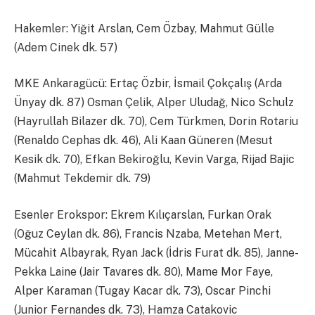
Hakemler: Yiğit Arslan, Cem Özbay, Mahmut Gülle
(Adem Cinek dk. 57)
MKE Ankaragücü: Ertaç Özbir, İsmail Çokçalış (Arda
Ünyay dk. 87) Osman Çelik, Alper Uludağ, Nico Schulz
(Hayrullah Bilazer dk. 70), Cem Türkmen, Dorin Rotariu
(Renaldo Cephas dk. 46), Ali Kaan Güneren (Mesut
Kesik dk. 70), Efkan Bekiroğlu, Kevin Varga, Rijad Bajic
(Mahmut Tekdemir dk. 79)
Esenler Erokspor: Ekrem Kılıçarslan, Furkan Orak
(Oğuz Ceylan dk. 86), Francis Nzaba, Metehan Mert,
Mücahit Albayrak, Ryan Jack (İdris Furat dk. 85), Janne-
Pekka Laine (Jair Tavares dk. 80), Mame Mor Faye,
Alper Karaman (Tugay Kacar dk. 73), Oscar Pinchi
(Junior Fernandes dk. 73), Hamza Catakovic