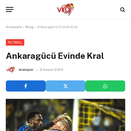
Anasayfa
»
Blog
»
Ankaragücü Evinde Kral
FUTBOL
Ankaragücü Evinde Kral
viralspor
8 Kasım 2024