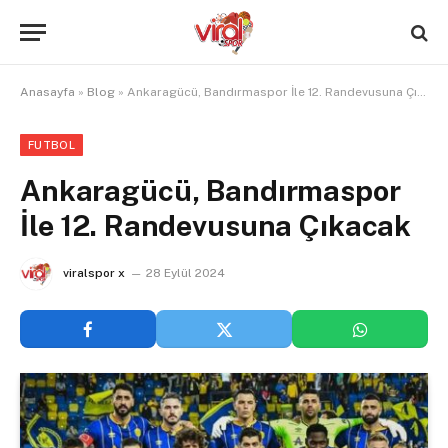
Anasayfa
»
Blog
»
Ankaragücü, Bandırmaspor İle 12. Randevusuna Çıkacak
FUTBOL
Ankaragücü, Bandırmaspor
İle 12. Randevusuna Çıkacak
viralspor x
28 Eylül 2024