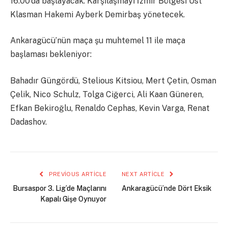
16.00’da başlayacak. Karşılaşmayı İzmir Bölgesi Üst
Klasman Hakemi Ayberk Demirbaş yönetecek.
Ankaragücü’nün maça şu muhtemel 11 ile maça
başlaması bekleniyor:
Bahadır Güngördü, Stelious Kitsiou, Mert Çetin, Osman
Çelik, Nico Schulz, Tolga Ciğerci, Ali Kaan Güneren,
Efkan Bekiroğlu, Renaldo Cephas, Kevin Varga, Renat
Dadashov.
PREVIOUS ARTICLE
NEXT ARTICLE
Bursaspor 3. Lig’de Maçlarını
Ankaragücü’nde Dört Eksik
Kapalı Gişe Oynuyor