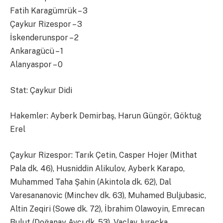
Fatih Karagümrük – 3
Çaykur Rizespor – 3
İskenderunspor – 2
Ankaragücü – 1
Alanyaspor – 0
Stat: Çaykur Didi
Hakemler: Ayberk Demirbaş, Harun Güngör, Göktuğ
Erel
Çaykur Rizespor: Tarık Çetin, Casper Hojer (Mithat
Pala dk. 46), Husniddin Alikulov, Ayberk Karapo,
Muhammed Taha Şahin (Akintola dk. 62), Dal
Varesananovic (Minchev dk. 63), Muhamed Buljubasic,
Altin Zeqiri (Sowe dk. 72), İbrahim Olawoyin, Emrecan
Bulut (Doğanay Avcı dk. 53), Vaclav Jurecka