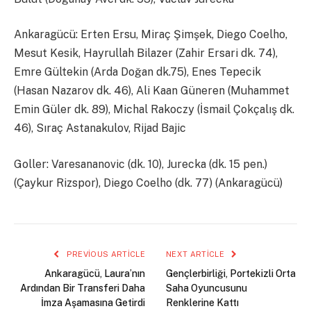
Ankaragücü: Erten Ersu, Miraç Şimşek, Diego Coelho,
Mesut Kesik, Hayrullah Bilazer (Zahir Ersari dk. 74),
Emre Gültekin (Arda Doğan dk.75), Enes Tepecik
(Hasan Nazarov dk. 46), Ali Kaan Güneren (Muhammet
Emin Güler dk. 89), Michal Rakoczy (İsmail Çokçalış dk.
46), Sıraç Astanakulov, Rijad Bajic
Goller: Varesananovic (dk. 10), Jurecka (dk. 15 pen.)
(Çaykur Rizspor), Diego Coelho (dk. 77) (Ankaragücü)
PREVIOUS ARTICLE
NEXT ARTICLE
Ankaragücü, Laura’nın
Gençlerbirliği, Portekizli Orta
Ardından Bir Transferi Daha
Saha Oyuncusunu
İmza Aşamasına Getirdi
Renklerine Kattı