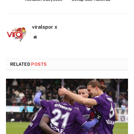
viralspor x
Website
RELATED
POSTS