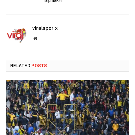
Taşımaktır
viralspor x
Website
RELATED
POSTS