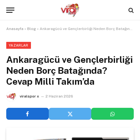
Anasayfa
»
Blog
»
Ankaragücü ve Gençlerbirliği Neden Borç Batağında? Cevap Milli Takım’da
YAZARLAR
Ankaragücü ve Gençlerbirliği
Neden Borç Batağında?
Cevap Milli Takım’da
viralspor x
2 Haziran 2026