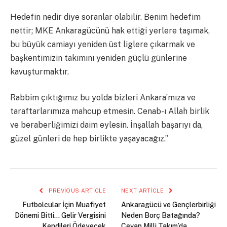
Hedefin nedir diye soranlar olabilir. Benim hedefim
nettir; MKE Ankaragücünü hak ettiği yerlere taşımak,
bu büyük camiayı yeniden üst liglere çıkarmak ve
başkentimizin takımını yeniden güçlü günlerine
kavuşturmaktır.
Rabbim çıktığımız bu yolda bizleri Ankara’mıza ve
taraftarlarımıza mahcup etmesin. Cenab-ı Allah birlik
ve beraberliğimizi daim eylesin. İnşallah başarıyı da,
güzel günleri de hep birlikte yaşayacağız.”
PREVIOUS ARTICLE
NEXT ARTICLE
Futbolcular İçin Muafiyet
Ankaragücü ve Gençlerbirliği
Dönemi Bitti… Gelir Vergisini
Neden Borç Batağında?
Kendileri Ödeyecek
Cevap Milli Takım’da