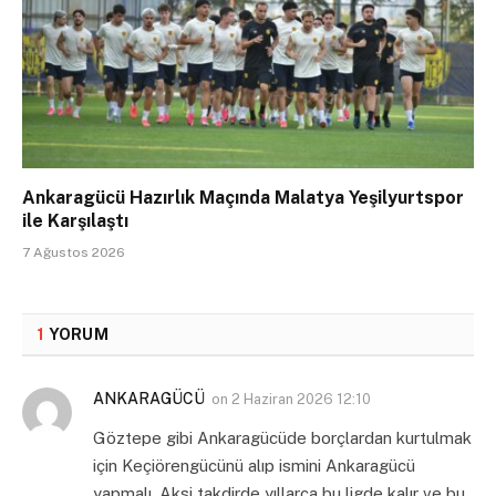
Ankaragücü Hazırlık Maçında Malatya Yeşilyurtspor
ile Karşılaştı
7 Ağustos 2026
1
YORUM
ANKARAGÜCÜ
on
2 Haziran 2026 12:10
Göztepe gibi Ankaragücüde borçlardan kurtulmak
için Keçiörengücünü alıp ismini Ankaragücü
yapmalı. Aksi takdirde yıllarca bu ligde kalır ve bu