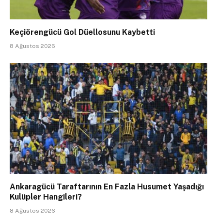
Keçiörengücü Gol Düellosunu Kaybetti
8 Ağustos 2026
Ankaragücü Taraftarının En Fazla Husumet Yaşadığı
Kulüpler Hangileri?
8 Ağustos 2026