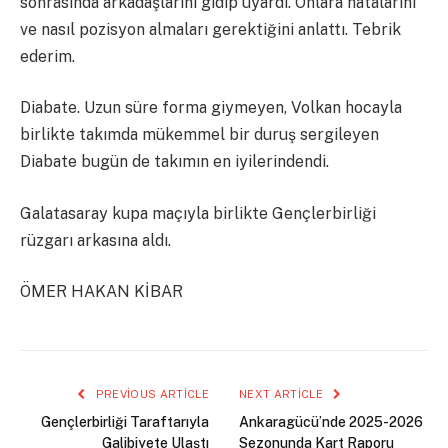
sonrasında arkadaşlarını gidip uyardı. Onlara hatalarını
ve nasıl pozisyon almaları gerektiğini anlattı. Tebrik
ederim.
Diabate. Uzun süre forma giymeyen, Volkan hocayla
birlikte takımda mükemmel bir duruş sergileyen
Diabate bugün de takımın en iyilerindendi.
Galatasaray kupa maçıyla birlikte Gençlerbirliği
rüzgarı arkasına aldı.
ÖMER HAKAN KİBAR
PREVIOUS ARTICLE
NEXT ARTICLE
Gençlerbirliği Taraftarıyla
Ankaragücü’nde 2025-2026
Galibiyete Ulaştı
Sezonunda Kart Raporu