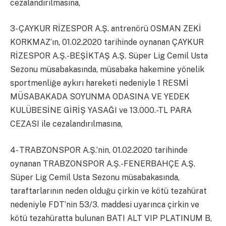
cezalandırılmasına,
3- ÇAYKUR RİZESPOR A.Ş. antrenörü OSMAN ZEKİ
KORKMAZ’ın, 01.02.2020 tarihinde oynanan ÇAYKUR
RİZESPOR A.Ş.-BEŞİKTAŞ A.Ş. Süper Lig Cemil Usta
Sezonu müsabakasında, müsabaka hakemine yönelik
sportmenliğe aykırı hareketi nedeniyle 1 RESMİ
MÜSABAKADA SOYUNMA ODASINA VE YEDEK
KULÜBESİNE GİRİŞ YASAĞI ve 13.000.-TL PARA
CEZASI ile cezalandırılmasına,
4- TRABZONSPOR A.Ş.’nin, 01.02.2020 tarihinde
oynanan TRABZONSPOR A.Ş.-FENERBAHÇE A.Ş.
Süper Lig Cemil Usta Sezonu müsabakasında,
taraftarlarının neden olduğu çirkin ve kötü tezahürat
nedeniyle FDT’nin 53/3. maddesi uyarınca çirkin ve
kötü tezahüratta bulunan BATI ALT VIP PLATINUM B,