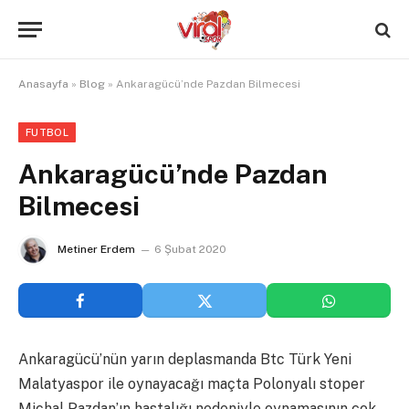
Anasayfa
»
Blog
»
Ankaragücü’nde Pazdan Bilmecesi
FUTBOL
Ankaragücü’nde Pazdan
Bilmecesi
Metiner Erdem
6 Şubat 2020
Ankaragücü’nün yarın deplasmanda Btc Türk Yeni
Malatyaspor ile oynayacağı maçta Polonyalı stoper
Michal Pazdan’ın hastalığı nedeniyle oynamasının çok