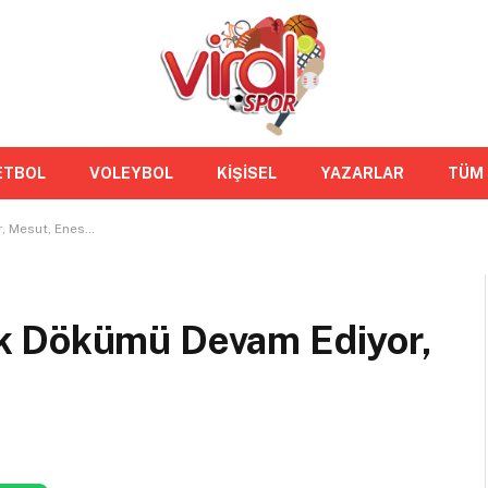
ETBOL
VOLEYBOL
KİŞİSEL
YAZARLAR
TÜM
, Mesut, Enes…
k Dökümü Devam Ediyor,