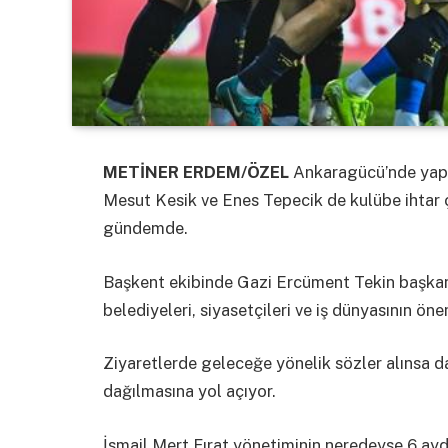
METİNER ERDEM/ÖZEL
Ankaragücü’nde yap
Mesut Kesik ve Enes Tepecik de kulübe ihtar ç
gündemde.
Başkent ekibinde Gazi Ercüment Tekin başkanl
belediyeleri, siyasetçileri ve iş dünyasının öne
Ziyaretlerde geleceğe yönelik sözler alınsa 
dağılmasına yol açıyor.
İsmail Mert Fırat yönetiminin neredeyse 6 a