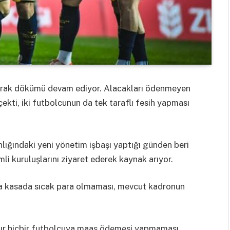
rak dökümü devam ediyor. Alacakları ödenmeyen
ekti, iki futbolcunun da tek taraflı fesih yapması
ığındaki yeni yönetim işbaşı yaptığı günden beri
mli kuruluşlarını ziyaret ederek kaynak arıyor.
da kasada sıcak para olmaması, mevcut kadronun
ydır hiçbir futbolcuya maaş ödemesi yapmaması