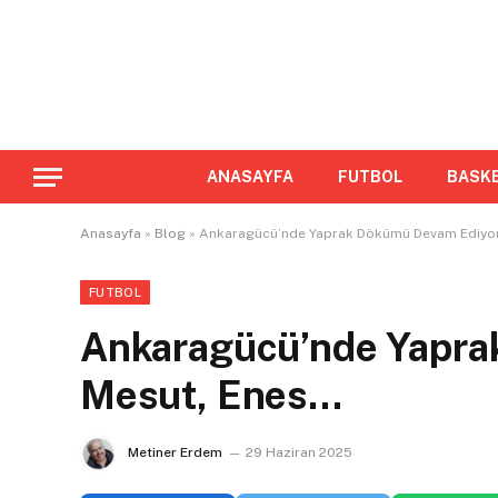
ANASAYFA
FUTBOL
BASK
Anasayfa
»
Blog
»
Ankaragücü’nde Yaprak Dökümü Devam Ediyor
FUTBOL
Ankaragücü’nde Yapra
Mesut, Enes…
Metiner Erdem
29 Haziran 2025