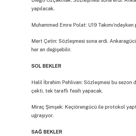
Diego Özçakmak: Sözleşmesi sona erdi. Ankaragü
yapılacak.
Muhammed Emre Polat: U19 Takımı’ndayken p
Mert Çetin: Sözleşmesi sona erdi. Ankaragücü
her an değişebilir.
SOL BEKLER
Halil İbrahim Pehlivan: Sözleşmesi bu sezon d
çekti, tek taraflı fesih yapacak.
Miraç Şimşek: Keçiörengücü ile protokol yaptı
uğraşıyor.
SAĞ BEKLER