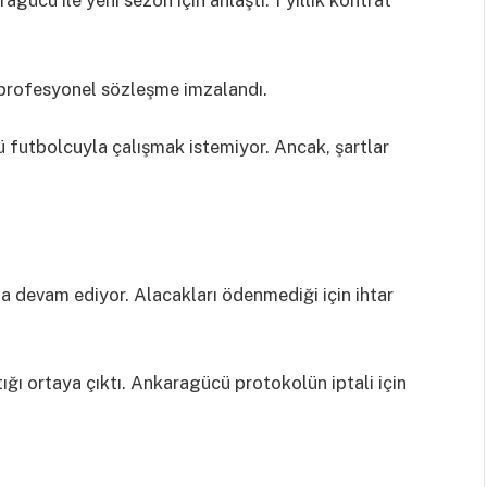
cü ile yeni sezon için anlaştı. 1 yıllık kontrat
rofesyonel sözleşme imzalandı.
 futbolcuyla çalışmak istemiyor. Ancak, şartlar
a devam ediyor. Alacakları ödenmediği için ihtar
ğı ortaya çıktı. Ankaragücü protokolün iptali için