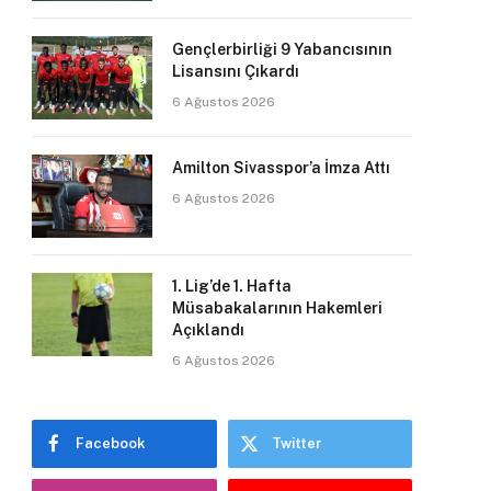
Gençlerbirliği 9 Yabancısının
Lisansını Çıkardı
6 Ağustos 2026
Amilton Sivasspor’a İmza Attı
6 Ağustos 2026
1. Lig’de 1. Hafta
Müsabakalarının Hakemleri
Açıklandı
6 Ağustos 2026
Facebook
Twitter