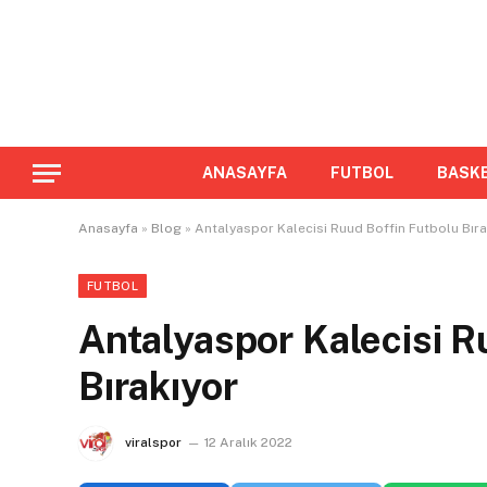
ANASAYFA
FUTBOL
BASK
Anasayfa
»
Blog
»
Antalyaspor Kalecisi Ruud Boffin Futbolu Bıra
FUTBOL
Antalyaspor Kalecisi R
Bırakıyor
viralspor
12 Aralık 2022