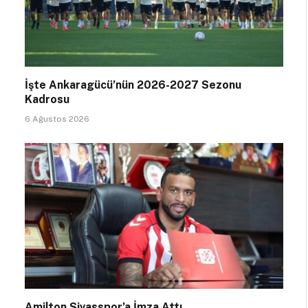
İşte Ankaragücü’nün 2026-2027 Sezonu
Kadrosu
6 Ağustos 2026
Amilton Sivasspor’a İmza Attı