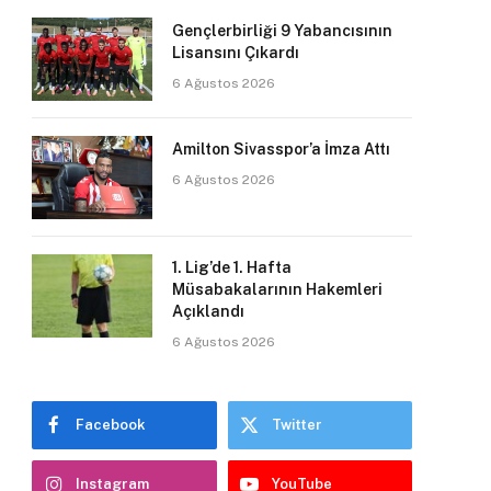
Gençlerbirliği 9 Yabancısının
Lisansını Çıkardı
6 Ağustos 2026
Amilton Sivasspor’a İmza Attı
6 Ağustos 2026
1. Lig’de 1. Hafta
Müsabakalarının Hakemleri
Açıklandı
6 Ağustos 2026
Facebook
Twitter
Instagram
YouTube