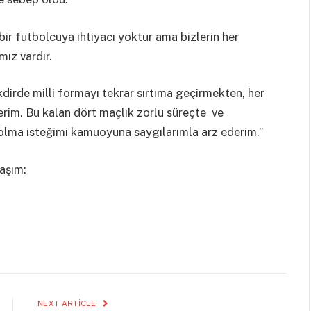
çbir futbolcuya ihtiyacı yoktur ama bizlerin her
ız vardır.
irde milli formayı tekrar sırtıma geçirmekten, her
erim. Bu kalan dört maçlık zorlu süreçte ve
olma isteğimi kamuoyuna saygılarımla arz ederim.”
aşım:
NEXT ARTICLE