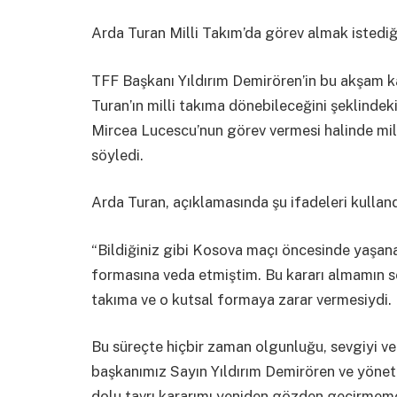
Arda Turan Milli Takım’da görev almak istediği
TFF Başkanı Yıldırım Demirören’in bu akşam ka
Turan’ın milli takıma dönebileceğini şeklindeki
Mircea Lucescu’nun görev vermesi halinde mil
söyledi.
Arda Turan, açıklamasında şu ifadeleri kulland
“Bildiğiniz gibi Kosova maçı öncesinde yaşana
formasına veda etmiştim. Bu kararı almamın se
takıma ve o kutsal formaya zarar vermesiydi.
Bu süreçte hiçbir zaman olgunluğu, sevgiyi ve
başkanımız Sayın Yıldırım Demirören ve yönet
dolu tavrı kararımı yeniden gözden geçirmem