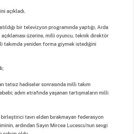
ni açıkladı.
tıldığı bir televizyon programında yaptığı, Arda
 açıklaması üzerine, milli oyuncu, teknik direktör
li takımda yeniden forma giymek istediğini
ı;
n tatsız hadiseler sonrasında milli takım
bebi; adım etrafında yaşanan tartışmaların milli
 birleştirici tavrı elden bırakmayan federasyon
iminin, ardından Sayın Mircea Lucescu’nun sevgi
e sebep oldu.