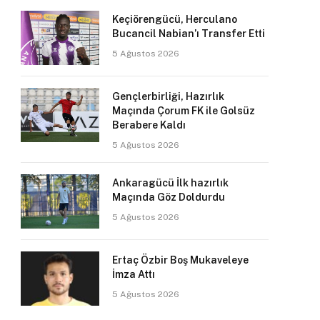
Keçiörengücü, Herculano
Bucancil Nabian’ı Transfer Etti
5 Ağustos 2026
Gençlerbirliği, Hazırlık
Maçında Çorum FK ile Golsüz
Berabere Kaldı
5 Ağustos 2026
Ankaragücü İlk hazırlık
Maçında Göz Doldurdu
5 Ağustos 2026
Ertaç Özbir Boş Mukaveleye
İmza Attı
5 Ağustos 2026