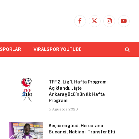
Facebook
X
Instagram
YouTub
(Twitter)
 SPORLAR
VİRALSPOR YOUTUBE
TFF 2. Lig 1. Hafta Programı
Açıklandı… İşte
Ankaragücü’nün İlk Hafta
Programı
5 Ağustos 2026
Keçiörengücü, Herculano
Bucancil Nabian’ı Transfer Etti