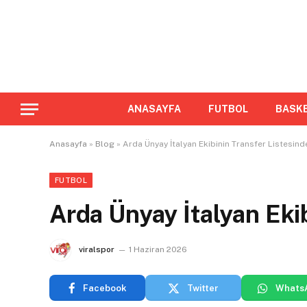
ANASAYFA
FUTBOL
BASK
Anasayfa
»
Blog
»
Arda Ünyay İtalyan Ekibinin Transfer Listesind
FUTBOL
Arda Ünyay İtalyan Eki
viralspor
1 Haziran 2026
Facebook
Twitter
Whats