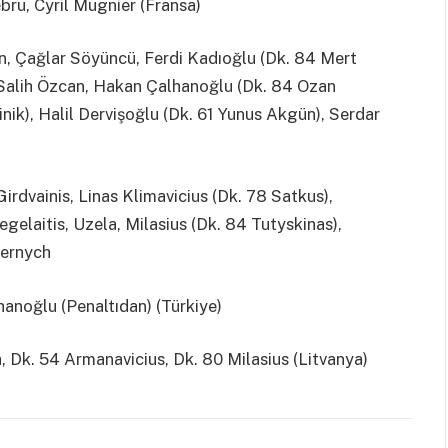
ru, Cyril Mugnier (Fransa)
an, Çağlar Söyüncü, Ferdi Kadıoğlu (Dk. 84 Mert
 Salih Özcan, Hakan Çalhanoğlu (Dk. 84 Ozan
ik), Halil Dervişoğlu (Dk. 61 Yunus Akgün), Serdar
Girdvainis, Linas Klimavicius (Dk. 78 Satkus),
gelaitis, Uzela, Milasius (Dk. 84 Tutyskinas),
Cernych
anoğlu (Penaltıdan) (Türkiye)
h, Dk. 54 Armanavicius, Dk. 80 Milasius (Litvanya)