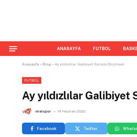
ANASAYFA
FUTBOL
BASK
Anasayfa
»
Blog
»
Ay yıldızlılar Galibiyet Serisini Bozmadı
FUTBOL
Ay yıldızlılar Galibiyet
viralspor
14 Haziran 2022
Facebook
Twitter
Whats