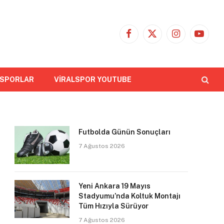
Facebook
X
Instagram
YouTub
(Twitter)
 SPORLAR
VİRALSPOR YOUTUBE
Futbolda Günün Sonuçları
7 Ağustos 2026
Yeni Ankara 19 Mayıs
Stadyumu’nda Koltuk Montajı
Tüm Hızıyla Sürüyor
7 Ağustos 2026