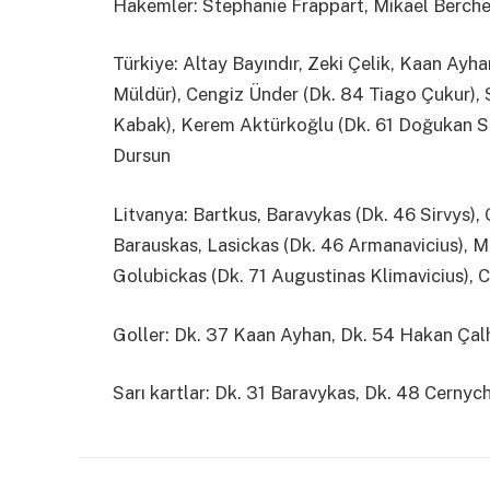
Hakemler: Stephanie Frappart, Mikael Bercheb
Türkiye: Altay Bayındır, Zeki Çelik, Kaan Ayh
Müldür), Cengiz Ünder (Dk. 84 Tiago Çukur),
Kabak), Kerem Aktürkoğlu (Dk. 61 Doğukan Sin
Dursun
Litvanya: Bartkus, Baravykas (Dk. 46 Sirvys), 
Barauskas, Lasickas (Dk. 46 Armanavicius), Me
Golubickas (Dk. 71 Augustinas Klimavicius), 
Goller: Dk. 37 Kaan Ayhan, Dk. 54 Hakan Çalh
Sarı kartlar: Dk. 31 Baravykas, Dk. 48 Cernyc