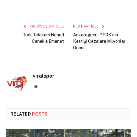
PREVIOUS ARTICLE
NEXT ARTICLE
Türk Telekom Nenad
Ankaragücü, PFDK’nın
Canak’a Emanet
Kestiği Cezalara Milyonlar
Ödedi
viralspor
Website
RELATED
POSTS